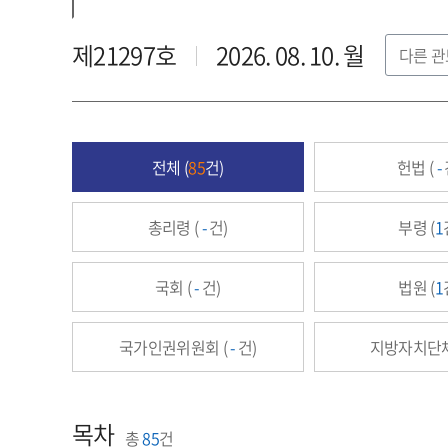
제21297호
2026. 08. 10. 월
다른 
전체 (
85
건)
헌법 (
-
총리령 (
-
건)
부령 (
1
국회 (
-
건)
법원 (
1
국가인권위원회 (
-
건)
지방자치단체
목차
총
85
건