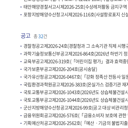
태안해양경찰서고시제2026-25호(수상레저활동 금지구역 
포항지방해양수산청고시제2026-116호(사설항로표지 신
공고
총
32
건
경찰청공고제2026-24호(경찰청과 그 소속기관 직제 시
과학기술정보통신부공고제2026-864호(2026년 하반기 
교육부공고제2026-319호(「어린이집 평가」결과 효력중단
국가보훈부공고제2026-204호(공시송달)
국가유산청공고제2026-0467호(「강화 정족산 전등사 일
국립환경과학원공고제2026-383호(온실가스 검증기관 재
국토교통부공고제2026-1043호(2026년도 상습체불건설
국토교통부공고제2026-1044호(2026년도 상습체불건설
군산지방해양수산청공고제2026-99호(공고 대상 비관리청
금융위원회공고제2026-576호(「금융소비자 보호에 관한
기획예산처공고제2026-2562호(「예산ㆍ기금의 불법지