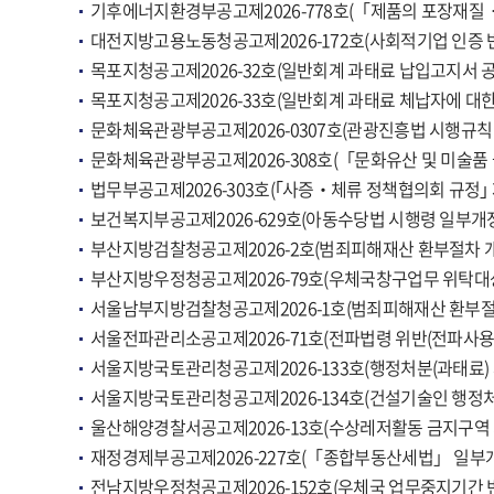
기후에너지환경부공고제2026-778호(「제품의 포장재질
대전지방고용노동청공고제2026-172호(사회적기업 인증 반
목포지청공고제2026-32호(일반회계 과태료 납입고지서 
목포지청공고제2026-33호(일반회계 과태료 체납자에 대한
문화체육관광부공고제2026-0307호(관광진흥법 시행규칙
문화체육관광부공고제2026-308호(「문화유산 및 미술품
법무부공고제2026-303호(｢사증‧체류 정책협의회 규정｣
보건복지부공고제2026-629호(아동수당법 시행령 일부개
부산지방검찰청공고제2026-2호(범죄피해재산 환부절차 개시
부산지방우정청공고제2026-79호(우체국창구업무 위탁대상
서울남부지방검찰청공고제2026-1호(범죄피해재산 환부절차 
서울전파관리소공고제2026-71호(전파법령 위반(전파사용
서울지방국토관리청공고제2026-133호(행정처분(과태료)
서울지방국토관리청공고제2026-134호(건설기술인 행정처
울산해양경찰서공고제2026-13호(수상레저활동 금지구역 
재정경제부공고제2026-227호(「종합부동산세법」 일부
전남지방우정청공고제2026-152호(우체국 업무중지기간 