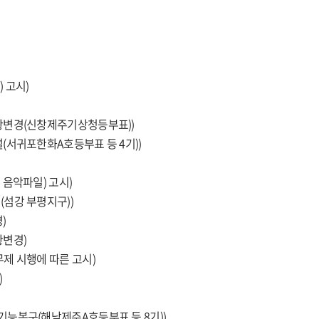
 고시)
황변경(신창제주기상청등부표))
(서귀포한화A호등부표 등 4기))
)
음악파일) 고시)
섬강 부평지구))
)
황변경)
제 시행에 따른 고시)
)
능복구(해남제주A호등부표 등 8기))