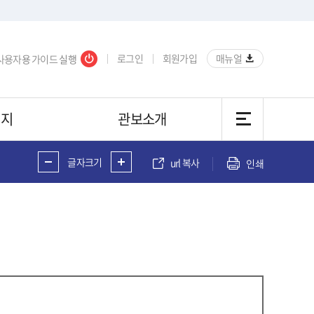
로그인
회원가입
매뉴얼
사용자
용
가이드
실행
이지
관보소개
글자크기
url 복사
인쇄