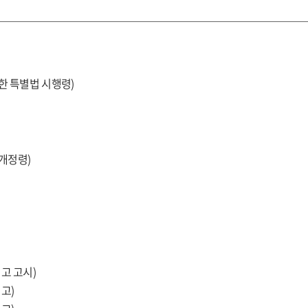
한 특별법 시행령)
개정령)
고 고시)
고)