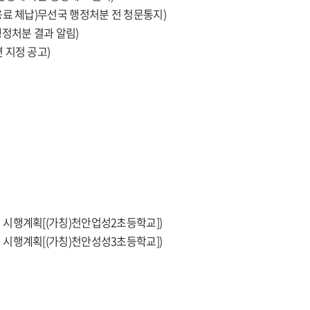
료 체납)무선국 행정처분 전 청문통지)
정처분 결과 알림)
 지정 공고)
시행계획[(가칭)천안업성2초등학교])
시행계획[(가칭)천안성성3초등학교])