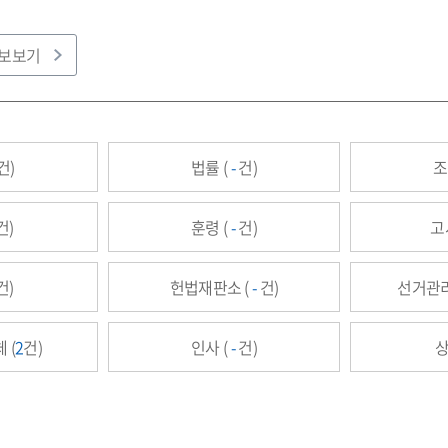
관보보기
건)
법률 (
-
건)
조
건)
훈령 (
-
건)
고
건)
헌법재판소 (
-
건)
선거관리
 (
2
건)
인사 (
-
건)
상