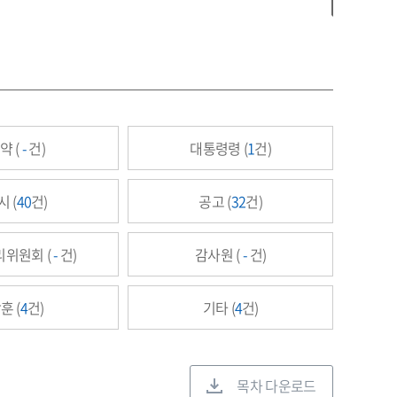
약 (
-
건)
대통령령 (
1
건)
시 (
40
건)
공고 (
32
건)
위원회 (
-
건)
감사원 (
-
건)
훈 (
4
건)
기타 (
4
건)
목차 다운로드