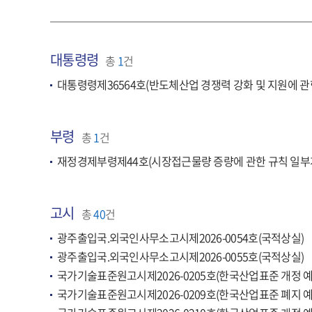
대통령령
총
1
건
대통령령제36564호(반도체산업 경쟁력 강화 및 지원에 관
부령
총
1
건
재정경제부령제44호(시장접근물량 증량에 관한 규칙 일부
고시
총
40
건
광주출입국.외국인사무소고시제2026-0054호(국적상실)
광주출입국.외국인사무소고시제2026-0055호(국적상실)
국가기술표준원고시제2026-0205호(한국산업표준 개정 예
국가기술표준원고시제2026-0209호(한국산업표준 폐지 예