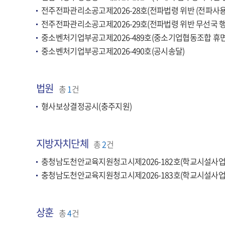
전주전파관리소공고제2026-28호(전파법령 위반 (전파사용
전주전파관리소공고제2026-29호(전파법령 위반 무선국 행
중소벤처기업부공고제2026-489호(중소기업협동조합 휴면
중소벤처기업부공고제2026-490호(공시송달)
법원
총
1
건
형사보상결정공시(충주지원)
지방자치단체
총
2
건
충청남도천안교육지원청고시제2026-182호(학교시설사업 
충청남도천안교육지원청고시제2026-183호(학교시설사업 
상훈
총
4
건