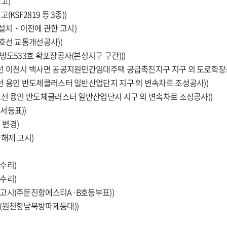
고)
SF2819 등 3종))
설치・이전에 관한 고시)
호선 교통개선공사))
방도533호 확포장공사(본성지구 구간)))
선 이천시 백사면 공공지원민간임대주택 공급촉진지구 지구 외 도로확장공
선 용인 반도체클러스터 일반산업단지 지구 외 변속차로 조성공사))
호선 용인 반도체클러스터 일반산업단지 지구 외 변속차로 조성공사))
서등표))
 변경)
해제 고시)
수리)
수리)
 고시(주문진항에스티A·B호등부표))
시(원천항남북방파제등대))